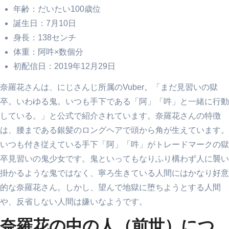
年齢：だいたい100歳位
誕生日：7月10日
身長：138センチ
体重：阿吽×数個分
初配信日：2019年12月29日
奈羅花さんは、にじさんじ所属のVuber。「まだ見習いの獄
卒。いわゆる鬼。いつも手下である「阿」「吽」と一緒に行動
している。」と公式で紹介されています。奈羅花さんの特徴
は、腰まである銀髪のロングヘアで頭から角が生えています。
いつも付き従えている手下「阿」「吽」がトレードマークの獄
卒見習いの鬼少女です。鬼といってもなりふり構わず人に襲い
掛かるような鬼ではなく、寧ろ生きている人間にはかなり好意
的な奈羅花さん。しかし、望んで地獄に堕ちようとする人間
や、反省しない人間は嫌いなようです。
奈羅花の中の人（前世）につ