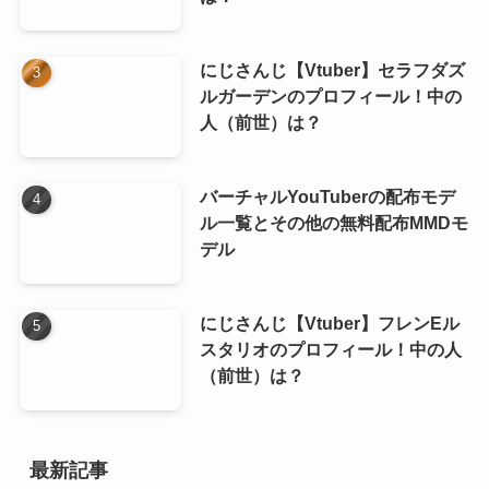
にじさんじ【Vtuber】セラフダズ
ルガーデンのプロフィール！中の
人（前世）は？
バーチャルYouTuberの配布モデ
ル一覧とその他の無料配布MMDモ
デル
にじさんじ【Vtuber】フレンEル
スタリオのプロフィール！中の人
（前世）は？
最新記事