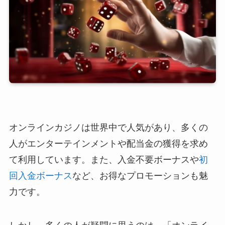
オンラインカジノは世界中で人気があり、多くの
人がエンターテインメントや配当金の獲得を求め
て利用しています。また、入金不要ボーナスや
初
回入金ボーナス
など、お得なプロモーションも魅
力です。