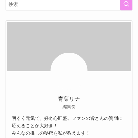
青葉リナ
編集長
明るく元気で、好奇心旺盛。ファンの皆さんの質問に
応えることが大好き！
みんなの推しの秘密を私が教えます！