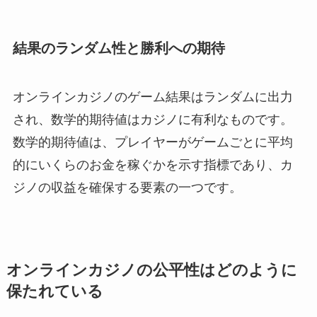
結果のランダム性と勝利への期待
オンラインカジノのゲーム結果はランダムに出力
され、数学的期待値はカジノに有利なものです。
数学的期待値は、プレイヤーがゲームごとに平均
的にいくらのお金を稼ぐかを示す指標であり、カ
ジノの収益を確保する要素の一つです。
オンラインカジノの公平性はどのように
保たれている