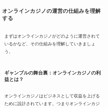
オンラインカジノの運営の仕組みを理解
する
まずはオンラインカジノがどのように運営されて
いるかなど、その仕組みを理解していきましょ
う。
ギャンブルの舞台裏：オンラインカジノの利
益とは？
オンラインカジノはビジネスとして収益を上げる
ために設計されています。つまりオンラインカジ