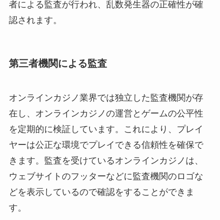
者による監査が行われ、乱数発生器の正確性が確
認されます。
第三者機関による監査
オンラインカジノ業界では独立した監査機関が存
在し、オンラインカジノの運営とゲームの公平性
を定期的に検証しています。これにより、プレイ
ヤーは公正な環境でプレイできる信頼性を確保で
きます。監査を受けているオンラインカジノは、
ウェブサイトのフッターなどに監査機関のロゴな
どを表示しているので確認をすることができま
す。