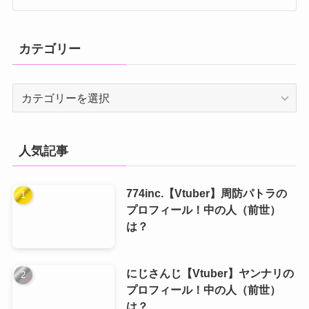
カテゴリー
カ
テ
ゴ
リ
人気記事
ー
774inc.【Vtuber】周防パトラの
プロフィール！中の人（前世）
は？
にじさんじ【Vtuber】ヤンナリの
プロフィール！中の人（前世）
は？