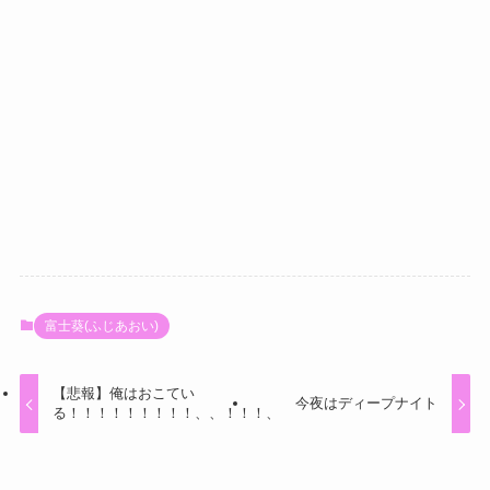
富士葵(ふじあおい)
【悲報】俺はおこてい
今夜はディープナイト
る！！！！！！！！！、、！！！、