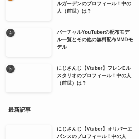
ルガーデンのプロフィール！中の
人（前世）は？
バーチャルYouTuberの配布モデ
ル一覧とその他の無料配布MMDモ
デル
にじさんじ【Vtuber】フレンEル
スタリオのプロフィール！中の人
（前世）は？
最新記事
にじさんじ【Vtuber】オリバーエ
バンスのプロフィール！中の人