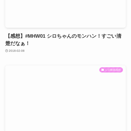
【感想】#MHW01 シロちゃんのモンハン！すごい清
楚だなぁ！
2018-02-08
シロ動画感想