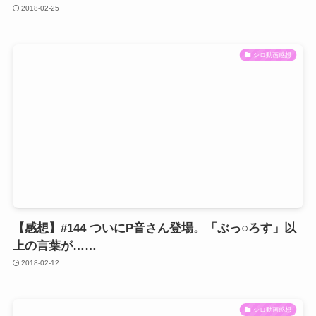
2018-02-25
シロ動画感想
【感想】#144 ついにP音さん登場。「ぶっ○ろす」以
上の言葉が……
2018-02-12
シロ動画感想