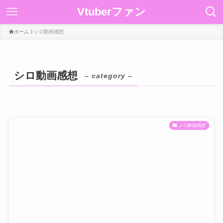
Vtuberファン
ホーム
シロ動画感想
シロ動画感想
– category –
シロ動画感想