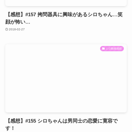
【感想】#157 拷問器具に興味があるシロちゃん…笑
顔が怖い…
2018-02-27
シロ動画感想
【感想】#155 シロちゃんは男同士の恋愛に寛容で
す！