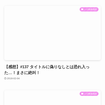
シロ動画感想
【感想】#137 タイトルに偽りなしとは恐れ入っ
た…！まさに絶叫！
2018-02-04
シロ動画感想