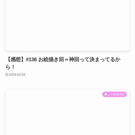
【感想】#136 お絵描き回＝神回って決まってるか
ら！
2018-02-03
シロ動画感想