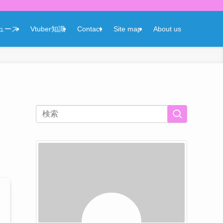
ニュース
Vtuber知識
Contact
Site map
About us