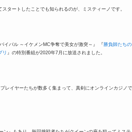
てスタートしたことでも知られるのが、ミスティーノです。
サバイバル ～イケメンMC争奪で美女が激突～』 『
勝負師たちの
プリ
』の特別番組が2020年7月に放送されました。
人プレイヤーたちが数多く集まって、真剣にオンラインカジノ
イーン』もあり、毎回挑戦者たちがクイーンの座を狙ってミステ