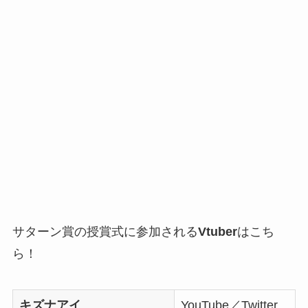
サターン賞の授賞式に参加される
Vtuber
はこち
ら！
キズナアイ
YouTube／Twitter