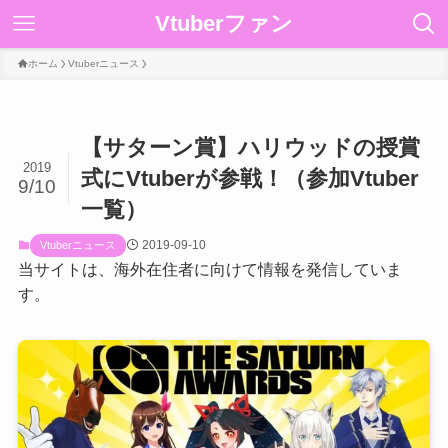
Vtuberファン
ホーム
Vtuberニュース
【サターン賞】ハリウッドの授賞
2019
式にVtuberが参戦！（参加Vtuber
9/10
一覧）
2019-09-10
Vtuberニュース
当サイトは、海外在住者に向けて情報を発信していま
す。