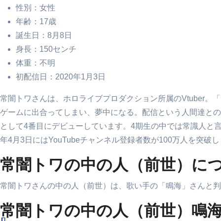
性別：女性
年齢：17歳
誕生日：8月8日
身長：150センチ
体重：不明
初配信日：2020年1月3日
常闇トワさんは、ホロライブプロダクション所属のVtuber
ゲームに出合ってしまい、夢中になる。配信という人間達との
として4番目にデビューしています。4期生の中では常識人と
年4月3日にはYouTubeチャンネル登録者数が100万人を突破
常闇トワの中の人（前世）に
常闇トワさんの中の人（前世）は、歌い手の「鳴海」さんと判
常闇トワの中の人（前世）鳴