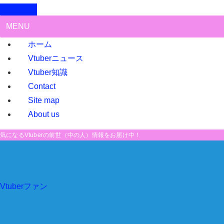
MENU
ホーム
Vtuberニュース
Vtuber知識
Contact
Site map
About us
気になるVtuberの前世（中の人）情報をお届け中！
Vtuberファン