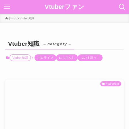
Vtuberファン
ホーム
Vtuber知識
Vtuber知識
– category –
Vtuber知識
ホロライブ
にじさんじ
ぶいすぽっ！
Vtuber知識