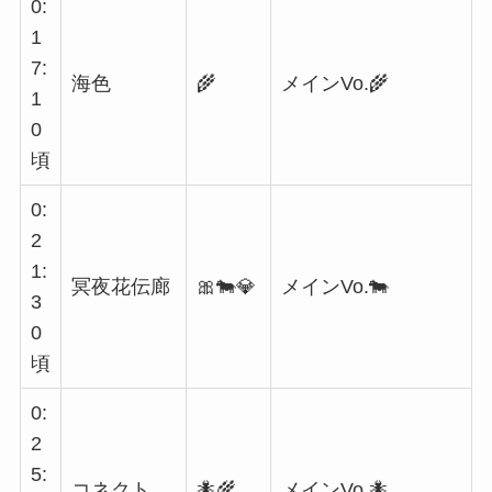
0:
1
7:
海色
🌾
メインVo.🌾
1
0
頃
0:
2
1:
冥夜花伝廊
🎀🐄💎
メインVo.🐄
3
0
頃
0:
2
5:
コネクト
🐜🌾
メインVo.🐜