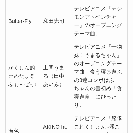
テレビアニメ「デジ
モンアドベンチャ
Butter-Fly
和田光司
ー」のオープニング
テーマ曲。
テレビアニメ「干物
妹！うまるちゃん」
のオープニングテー
かくしん的
土間うま
マ曲。食う寝る遊ぶ
☆めたまる
る（田中
の3連コンボはふー
ふぉ～ぜっ!
あいみ）
ちゃんの書初め「食
寝遊食」にぴった
り。
テレビアニメ「艦隊
AKINO fro
これくしょん -艦こ
海色