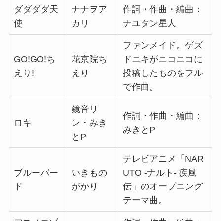
ダダダダ天
ナナヲア
作詞・作曲・編曲：
使
カリ
ナユタン星人
ファンメイド。ゲズ
GO!GO!ち
花京院ち
ドニキがニコニコに
えり!
えり
投稿したものをフル
で作曲。
鏡音リ
作詞・作曲・編曲：
ロキ
ン・みき
みきとP
とP
テレビアニメ「NAR
ブルーバー
いきもの
UTO -ナルト- 疾風
ド
がかり
伝」のオープニング
テーマ曲。