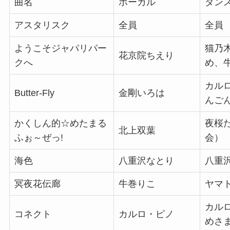
曲名
ボーカル
ダン
アスタリスク
全員
全員
ようこそジャパリパー
猫乃
花京院ちえり
クへ
め、
カル
Butter-Fly
金剛いろは
んご
かくしん的☆めたまる
夜桜
北上双葉
ふぉ～ぜっ!
会）
海色
八重沢なとり
八重
冥夜花伝廊
牛巻りこ
ヤマ
カル
コネクト
カルロ・ピノ
めさ