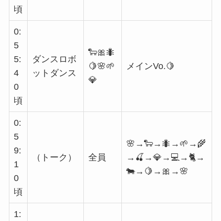
頃
0:
5
🐑🎀🐜
5:
ダンスロボ
🍋🌸🌱
メインVo.🍋
4
ットダンス
💎
0
頃
0:
5
🌸→🐑→🐜→🌱→🌾
9:
（トーク）
全員
→🍒→💎→💻→🐈→
1
🐄→🍋→🎀→🌸
0
頃
1: