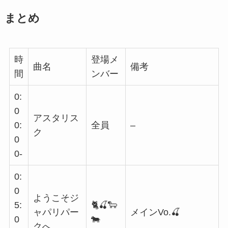
まとめ
時
登場メ
曲名
備考
間
ンバー
0:
0
アスタリス
0:
全員
–
ク
0
0-
0:
0
ようこそジ
5:
🐈🍒🐑
ャパリパー
メインVo.🍒
0
🐄
クへ