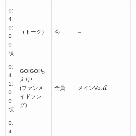
0:
4
0:
（トーク）
🐴
–
0
0
頃
0:
GO!GO!ち
4
えり!
1:
(ファンメ
全員
メインVo.🍒
0
イドソン
0
グ)
頃
0:
4