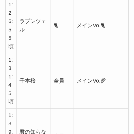
1:
2
6:
ラプンツェ
🐈
メインVo.🐈
5
ル
5
頃
1:
3
1:
千本桜
全員
メインVo.🌾
4
5
頃
1:
3
9:
君の知らな