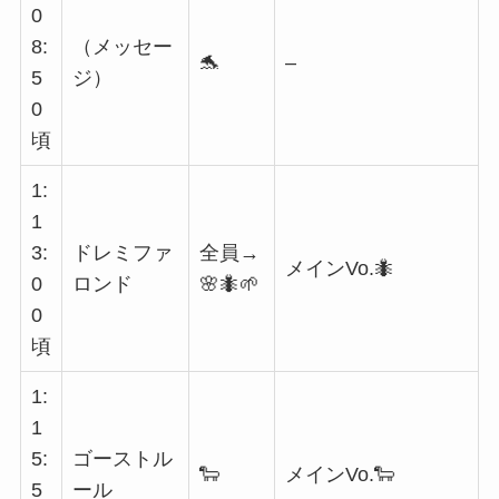
0
8:
（メッセー
🐬
–
5
ジ）
0
頃
1:
1
3:
ドレミファ
全員→
メインVo.🐜
0
ロンド
🌸🐜🌱
0
頃
1:
1
5:
ゴーストル
🐑
メインVo.🐑
5
ール