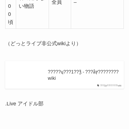
全員
–
0
い物語
0
頃
（どっとライブ非公式wikiより）
?????ɥ???1??ǯ - ???åץ????????
wiki
???åץ????????wiki
.Live
アイドル部