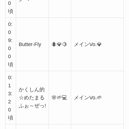
0
頃
0:
0
9:
Butter-Fly
🐜💎🍋
メインVo.💎
0
0
頃
0:
1
かくしん的
3:
☆めたまる
🌸🌱💻
メインVo.🌱
2
ふぉ～ぜっ!
0
頃