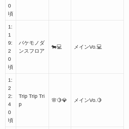
0
頃
1:
1
9:
バケモノダ
🐄💻
メインVo.💻
2
ンスフロア
0
頃
1:
2
2:
Trip Trip Tri
🌸🍋💎
メインVo.🍋
4
p
0
頃