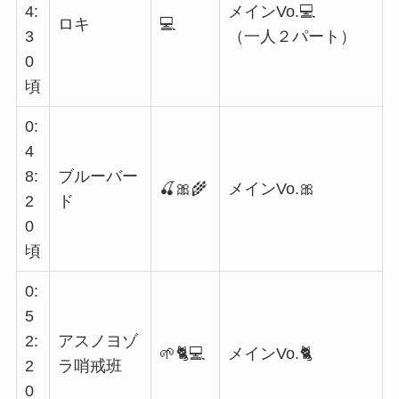
4:
メインVo.💻
ロキ
💻
3
（一人２パート）
0
頃
0:
4
8:
ブルーバー
🍒🎀🌾
メインVo.🎀
2
ド
0
頃
0:
5
2:
アスノヨゾ
🌱🐈💻
メインVo.🐈
2
ラ哨戒班
0