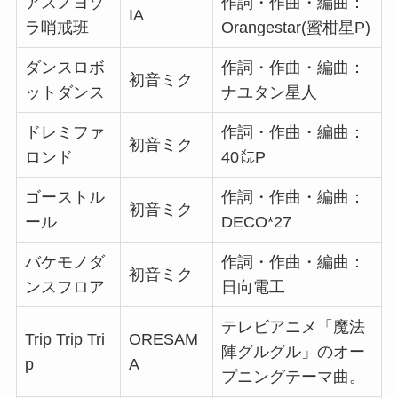
アスノヨゾ
作詞・作曲・編曲：
IA
ラ哨戒班
Orangestar(蜜柑星P)
ダンスロボ
作詞・作曲・編曲：
初音ミク
ットダンス
ナユタン星人
ドレミファ
作詞・作曲・編曲：
初音ミク
ロンド
40㍍P
ゴーストル
作詞・作曲・編曲：
初音ミク
ール
DECO*27
バケモノダ
作詞・作曲・編曲：
初音ミク
ンスフロア
日向電工
テレビアニメ「魔法
Trip Trip Tri
ORESAM
陣グルグル」のオー
p
A
プニングテーマ曲。