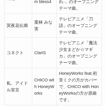
m bless4
れ-」のオープニング
テーマ曲。
テレビアニメ「刀
栗林 みな
冥夜花伝廊
語」のオープニング
実
テーマ曲。
テレビアニメ「魔法
少女まどか☆マギ
コネクト
ClariS
カ」のオープニング
テーマ曲。
HoneyWorks feat.初
CHiCO wit
音ミクの方がカバー
私、アイド
h HoneyW
で、CHiCO with Hon
ル宣言
orks
eyWorksの方が原曲
です。