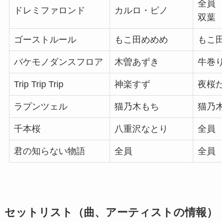
全員
ドレミファロンド
カルロ・ピノ
双葉
ゴーストルール
もこ田めめめ
もこ
バケモノダンスフロア
木曽あずき
牛巻
Trip Trip Trip
神楽すず
夜桜
ラプンツェル
猫乃木もち
猫乃
千本桜
八重沢なとり
全員
君の知らない物語
全員
全員
セットリスト（曲、アーティストの情報）