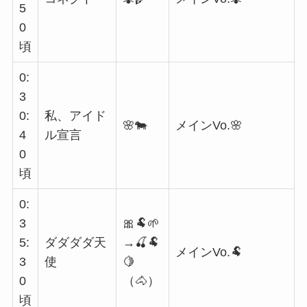
5
0
頃
0:
3
0:
私、アイド
🌸🐄
メインVo.🌸
4
ル宣言
0
頃
0:
3
🎀🐏🌱
5:
ダダダダ天
→🍒🐏
メインVo.🐏
3
使
🍋
0
（🐴）
頃