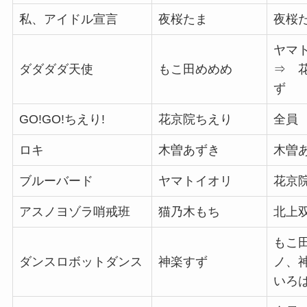
私、アイドル宣言
夜桜たま
夜桜
ヤマ
ダダダダ天使
もこ田めめめ
⇒ 
ず
GO!GO!ちえり!
花京院ちえり
全員
ロキ
木曽あずき
木曽
ブルーバード
ヤマトイオリ
花京
アスノヨゾラ哨戒班
猫乃木もち
北上
もこ
ダンスロボットダンス
神楽すず
ノ、
いろ