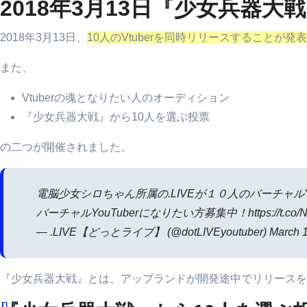
2018年3月13日『少女兵器
2018年3月13日、
10人のVtuberを同時リリースすることが発
また、
Vtuberの魂となりたい人のオーディション
『少女兵器大戦』から10人を選ぶ投票
の二つが開催されました。
電脳少女シロちゃん所属の.LIVEが１０人のバーチャルY
バーチャルYouTuberになりたい方募集中！https://t.co/N
— .LIVE【どっとライブ】 (@dotLIVEyoutuber) March 13
『少女兵器大戦』とは、アップランドが開発途中でリリースを