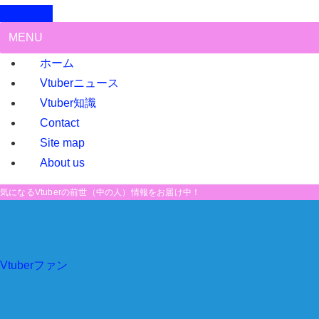
MENU
ホーム
Vtuberニュース
Vtuber知識
Contact
Site map
About us
気になるVtuberの前世（中の人）情報をお届け中！
Vtuberファン