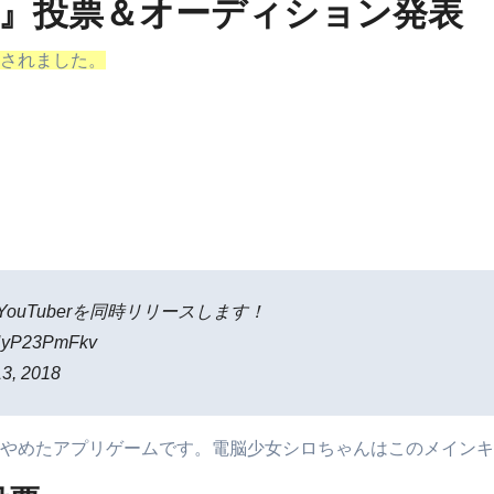
大戦』投票＆オーディション発表
表されました。
ouTuberを同時リリースします！
yP23PmFkv
, 2018
やめたアプリゲームです。電脳少女シロちゃんはこのメインキ