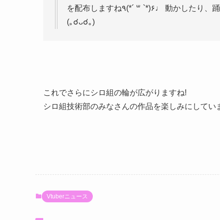
を配布しますね٩(*´ ꒳ `*)۶♩ 動かしたり、踊らせたりしてみなさんに楽しんでいただけると嬉しいです
(｡☌ᴗ☌｡)
これでさらにシロ組の輪が広がりますね!
シロ組技術部のみなさんの作品を楽しみにしてい
Vtuberニュース