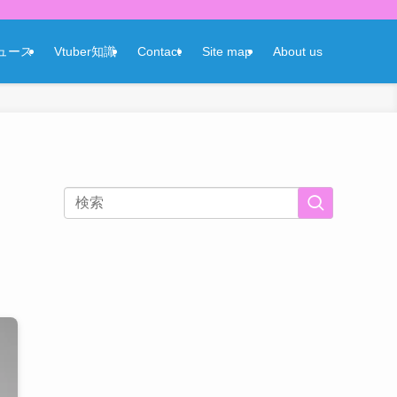
ニュース
Vtuber知識
Contact
Site map
About us