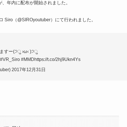
が、年内に配布が開始されました。
ロ Siro（@SIROyoutuber）にて行われました。
(੭ु ›ω‹ )੭ु
 #MMDhttps://t.co/2hj9Ukn4Ys
uber) 2017年12月31日