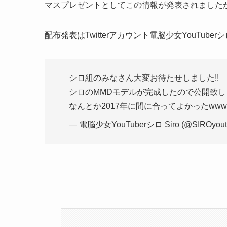
マスプレゼントとしてこの情報が発表されました
配布発表はTwitterアカウント電脳少女YouTuberシ
シロ組のみなさん大変お待たせしました!!
シロのMMDモデルが完成したので公開致しますー
なんとか2017年に間に合ってよかったwww#VR_Siro
— 電脳少女YouTuberシロ Siro (@SIROyout