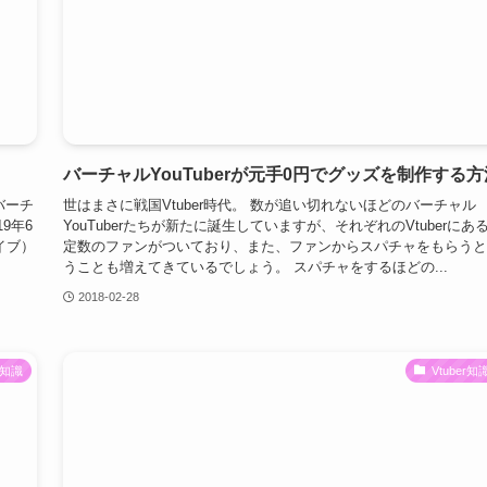
バーチャルYouTuberが元手0円でグッズを制作する方
バーチ
世はまさに戦国Vtuber時代。 数が追い切れないほどのバーチャル
9年6
YouTuberたちが新たに誕生していますが、それぞれのVtuberにあ
イブ）
定数のファンがついており、また、ファンからスパチャをもらうと
うことも増えてきているでしょう。 スパチャをするほどの...
2018-02-28
er知識
Vtuber知