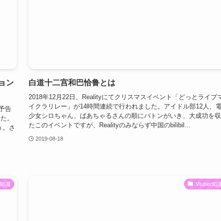
ョン
白道十二宫和巴恰鲁とは
2018年12月22日、Realityにてクリスマスイベント「どっとライブ
イクラリレー」が14時間連続で行われました。アイドル部12人、
に予告
少女シロちゃん、ばあちゃるさんの順にバトンがいき、大成功を収
した。
たこのイベントですが、Realityのみならず中国のbilibil...
う。さ
2019-08-18
er知識
Vtuber知