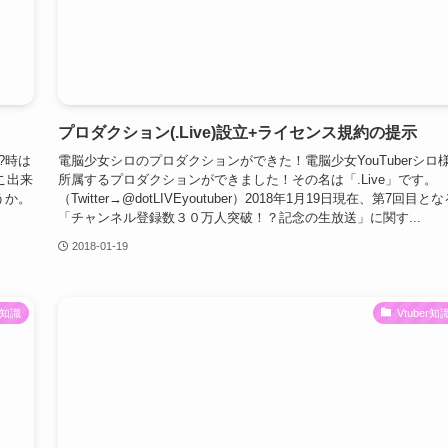
プロダクション(.Live)設立+ライセンス規約の提示
営?時は
電脳少女シロのプロダクションができた！電脳少女YouTuberシロ
ぽこ出来
所属するプロダクションができました！その名は「.Live」です。
うか。
（Twitter→@dotLIVEyoutuber）2018年1月19日現在、第7回目と
「チャンネル登録数３０万人突破！？記念の生放送」に関す...
2018-01-19
er知識
Vtuber知