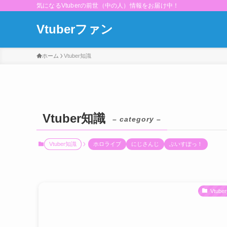
気になるVtuberの前世（中の人）情報をお届け中！
Vtuberファン
ホーム
Vtuber知識
Vtuber知識
– category –
Vtuber知識
ホロライブ
にじさんじ
ぶいすぽっ！
Vtub