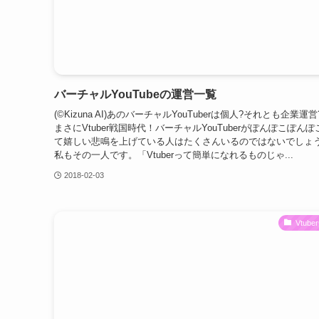
バーチャルYouTubeの運営一覧
(©Kizuna AI)あのバーチャルYouTuberは個人?それとも企業運
まさにVtuber戦国時代！バーチャルYouTuberがぽんぽこぽん
て嬉しい悲鳴を上げている人はたくさんいるのではないでしょ
私もその一人です。「Vtuberって簡単になれるものじゃ...
2018-02-03
Vtub